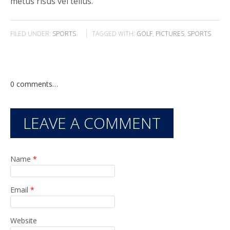
metus risus vel tellus.
FILED UNDER:
SPORTS
TAGGED WITH:
GOLF
,
PICTURES
,
SPORTS
0
comments…
LEAVE A COMMENT
Name
*
Email
*
Website